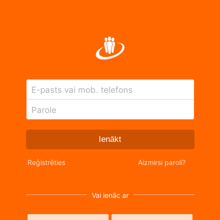
E-pasts vai mob. telefons
Parole
Ienākt
Reģistrēties
Aizmirsi paroli?
Vai ienāc ar