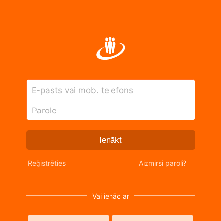
E-pasts vai mob. telefons
Parole
Ienākt
Reģistrēties
Aizmirsi paroli?
Vai ienāc ar