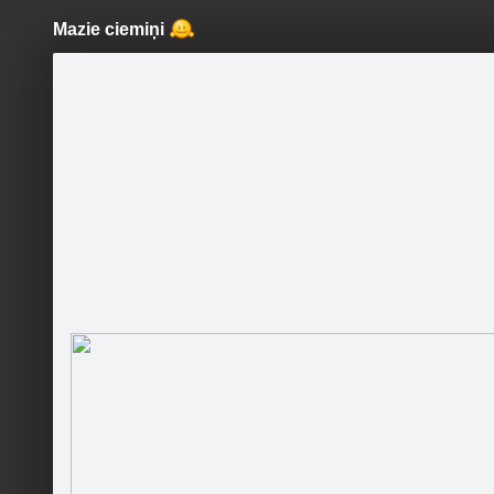
Mazie ciemiņi
Pāriet
uz
saturu
Šodien
Ziņas
Galerijas
S
Veterinārā klīnika - zooveikals
"Tedijs"
Atceries
Oficiālā lapa
Vai 
Sekot