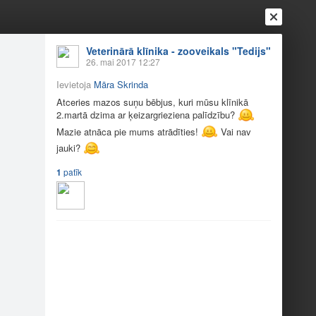
Veterinārā klīnika - zooveikals "Tedijs"
26. mai 2017 12:27
Ievietoja
Māra Skrinda
Atceries mazos suņu bēbjus, kuri mūsu klīnikā
2.martā dzima ar ķeizargrieziena palīdzību?
Mazie atnāca pie mums atrādīties!
Vai nav
jauki?
Ienākt
Reģistrēties
Vai ienāc ar
1
patīk
a
Draugi
Raksti
Vēstules
 palīdzību?
Mazie atnāca pie mums atrādīties!