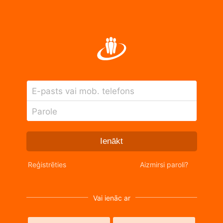
E-pasts vai mob. telefons
Parole
Ienākt
Reģistrēties
Aizmirsi paroli?
Vai ienāc ar