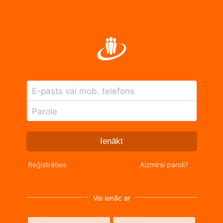
E-pasts vai mob. telefons
Parole
Ienākt
Reģistrēties
Aizmirsi paroli?
Vai ienāc ar