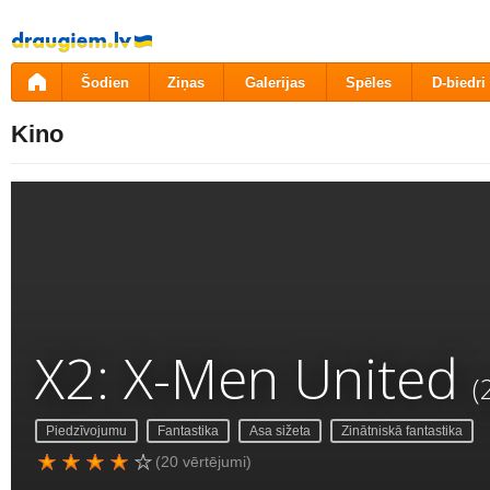
Pāriet
uz
saturu
Šodien
Ziņas
Galerijas
Spēles
D-biedri
Kino
X2: X-Men United
(
Piedzīvojumu
Fantastika
Asa sižeta
Zinātniskā fantastika
(20 vērtējumi)