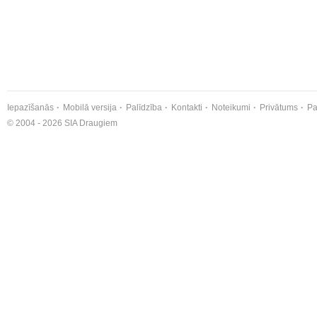
Iepazīšanās
Mobilā versija
Palīdzība
Kontakti
Noteikumi
Privātums
Pa
© 2004 - 2026 SIA Draugiem