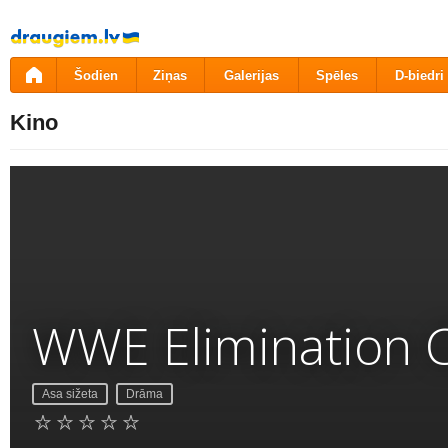
Pāriet
uz
saturu
Šodien
Ziņas
Galerijas
Spēles
D-biedri
Kino
WWE Elimination 
Asa sižeta
Drāma