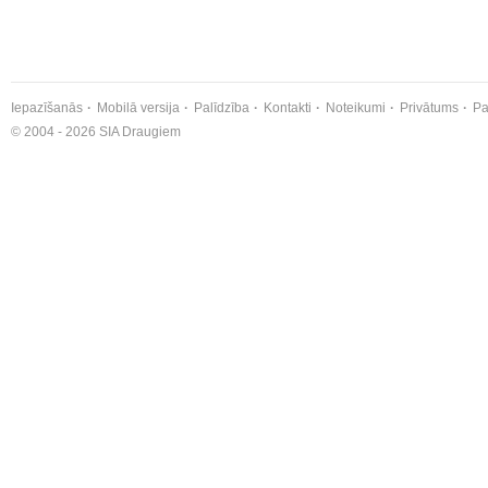
Iepazīšanās
Mobilā versija
Palīdzība
Kontakti
Noteikumi
Privātums
Pa
© 2004 - 2026 SIA Draugiem