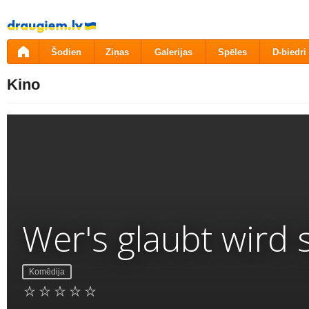
Pāriet
uz
saturu
Šodien
Ziņas
Galerijas
Spēles
D-biedri
Kino
Wer's glaubt wird s
Komēdija