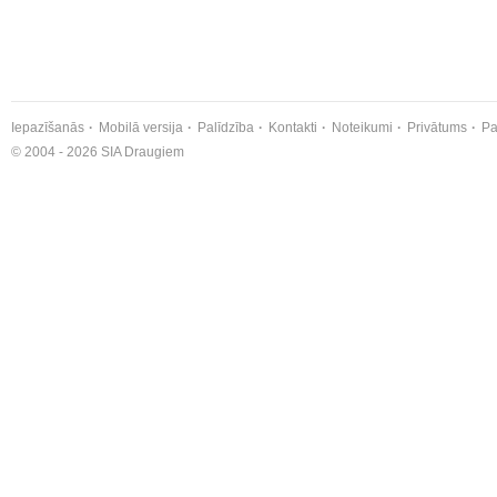
Iepazīšanās
Mobilā versija
Palīdzība
Kontakti
Noteikumi
Privātums
Pa
© 2004 - 2026 SIA Draugiem