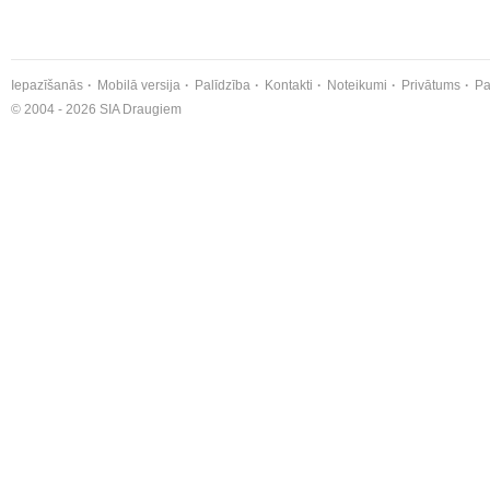
Iepazīšanās
Mobilā versija
Palīdzība
Kontakti
Noteikumi
Privātums
Pa
© 2004 - 2026 SIA Draugiem