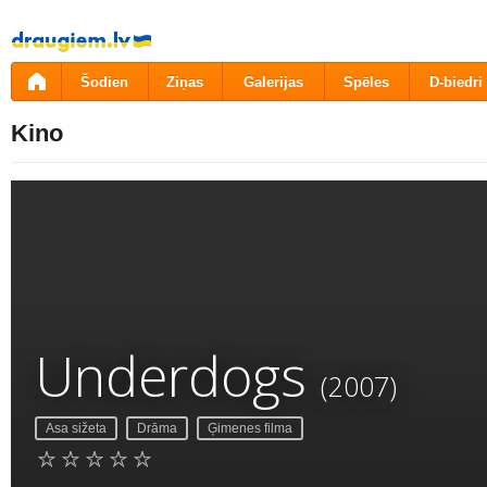
Pāriet
uz
saturu
Šodien
Ziņas
Galerijas
Spēles
D-biedri
Kino
Underdogs
(2007)
Asa sižeta
Drāma
Ģimenes filma