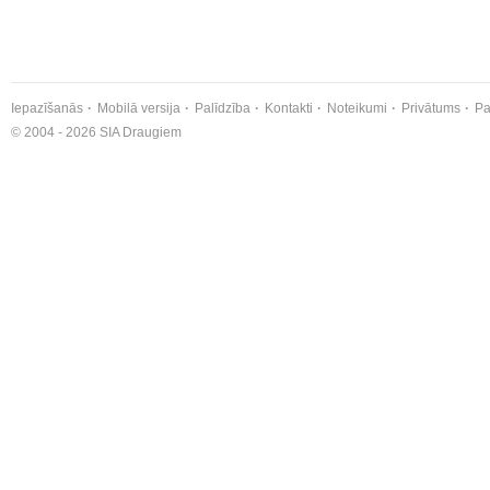
Iepazīšanās
Mobilā versija
Palīdzība
Kontakti
Noteikumi
Privātums
Pa
© 2004 - 2026 SIA Draugiem