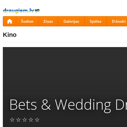
Pāriet
uz
saturu
Šodien
Ziņas
Galerijas
Spēles
D-biedri
Kino
Bets & Wedding D