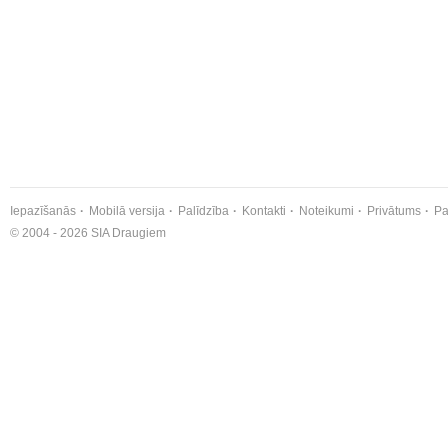
Iepazīšanās
Mobilā versija
Palīdzība
Kontakti
Noteikumi
Privātums
Pa
© 2004 - 2026 SIA Draugiem