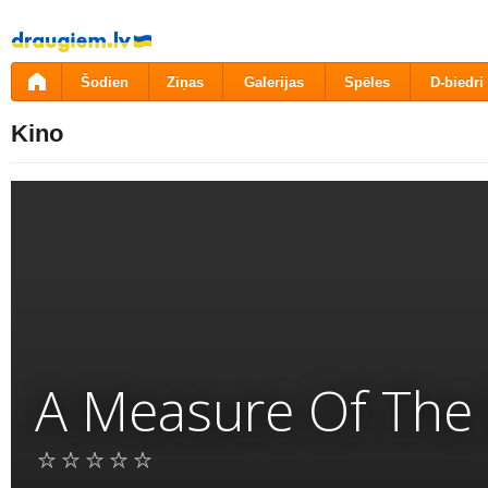
Pāriet
uz
saturu
Šodien
Ziņas
Galerijas
Spēles
D-biedri
Kino
A Measure Of The 