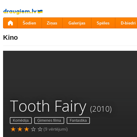
Pāriet
uz
saturu
Šodien
Ziņas
Galerijas
Spēles
D-biedri
Kino
Tooth Fairy
(2010)
Komēdija
Ģimenes filma
Fantastika
(9 vērtējumi)