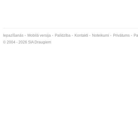
Iepazīšanās
Mobilā versija
Palīdzība
Kontakti
Noteikumi
Privātums
Pa
© 2004 - 2026 SIA Draugiem