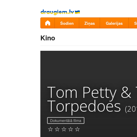
Pāriet
uz
saturu
Šodien
Ziņas
Galerijas
S
Kino
Tom Petty & 
Torpedoes
(20
Dokumentālā filma