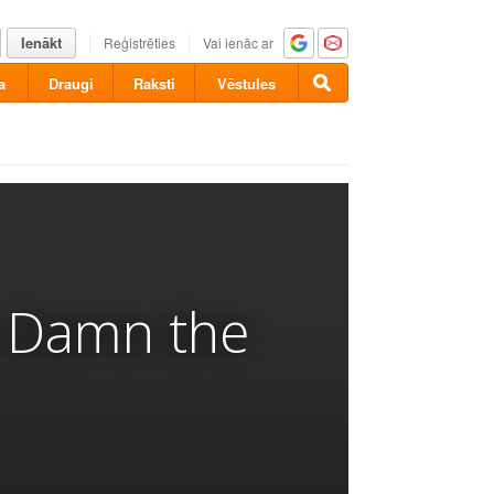
Ienākt
Reģistrēties
Vai ienāc ar
a
Draugi
Raksti
Vēstules
- Damn the