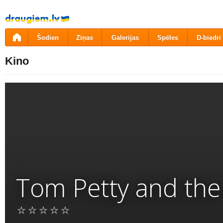
Pāriet
uz
saturu
Šodien
Ziņas
Galerijas
Spēles
D-biedri
Kino
Tom Petty and the