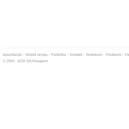
Iepazīšanās
Mobilā versija
Palīdzība
Kontakti
Noteikumi
Privātums
Pa
© 2004 - 2026 SIA Draugiem