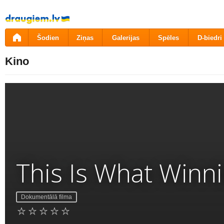
Pāriet
uz
saturu
Šodien
Ziņas
Galerijas
Spēles
D-biedri
Kino
This Is What Winni
Dokumentālā filma