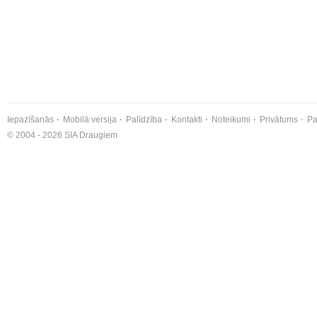
Iepazīšanās
Mobilā versija
Palīdzība
Kontakti
Noteikumi
Privātums
Pa
© 2004 - 2026 SIA Draugiem