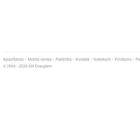
Iepazīšanās
Mobilā versija
Palīdzība
Kontakti
Noteikumi
Privātums
Pa
© 2004 - 2026 SIA Draugiem