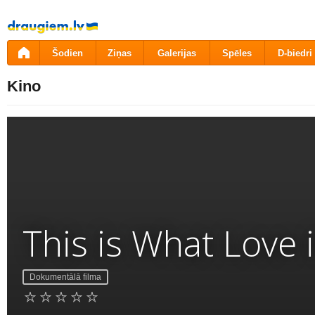
Pāriet
uz
saturu
Šodien
Ziņas
Galerijas
Spēles
D-biedri
Kino
This is What Love 
Dokumentālā filma