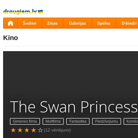
Pāriet
uz
saturu
Šodien
Ziņas
Galerijas
Spēles
D-biedri
Kino
The Swan Princess
Ģimenes filma
Multfilma
Fantastika
Piedzīvojumu
Komēd
(12 vērtējumi)