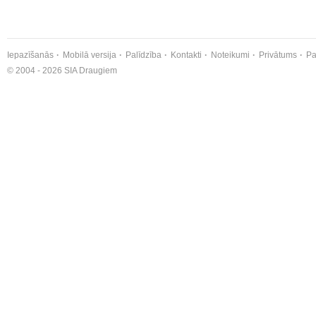
Iepazīšanās
Mobilā versija
Palīdzība
Kontakti
Noteikumi
Privātums
Pa
© 2004 - 2026 SIA Draugiem