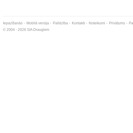
Iepazīšanās
Mobilā versija
Palīdzība
Kontakti
Noteikumi
Privātums
Pa
© 2004 - 2026 SIA Draugiem