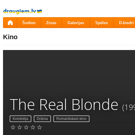
Pāriet
uz
saturu
Šodien
Ziņas
Galerijas
Spēles
D-biedri
Kino
The Real Blonde
(19
Komēdija
Drāma
Romantiskais kino