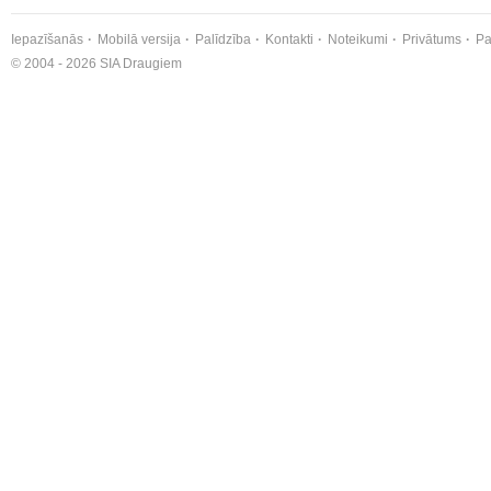
Iepazīšanās
Mobilā versija
Palīdzība
Kontakti
Noteikumi
Privātums
Pa
© 2004 - 2026 SIA Draugiem