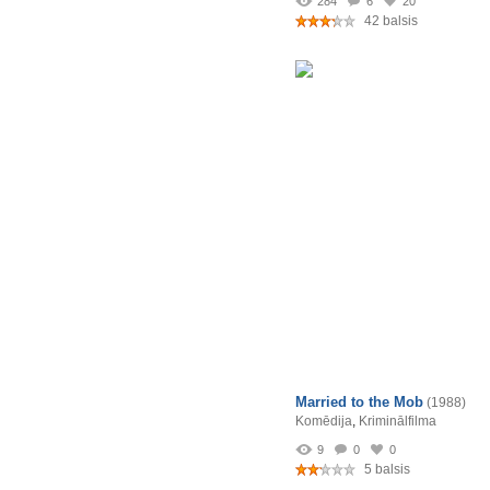
284
6
20
42 balsis
Married to the Mob
(1988)
Komēdija
,
Kriminālfilma
9
0
0
5 balsis