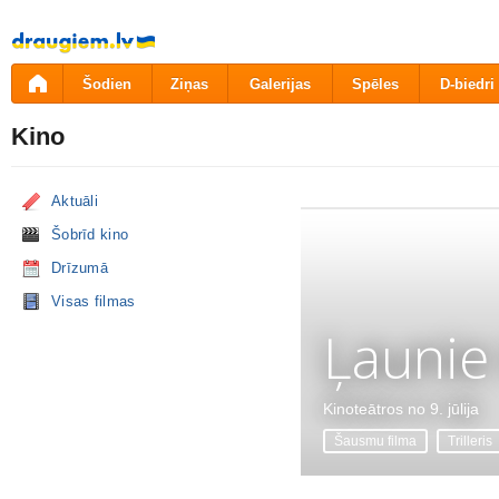
Pāriet
uz
saturu
Šodien
Ziņas
Galerijas
Spēles
D-biedri
Kino
Aktuāli
Šobrīd kino
Drīzumā
Visas filmas
Ļaunie
Kinoteātros no 9. jūlija
Šausmu filma
Trilleris