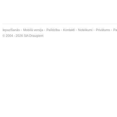
Iepazīšanās
Mobilā versija
Palīdzība
Kontakti
Noteikumi
Privātums
Pa
© 2004 - 2026 SIA Draugiem