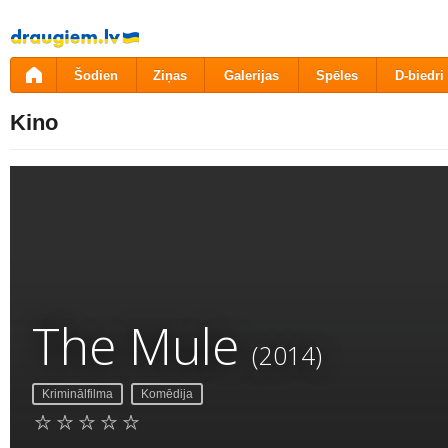
Pāriet
uz
saturu
Šodien
Ziņas
Galerijas
Spēles
D-biedri
Kino
The Mule
(2014)
Kriminālfilma
Komēdija