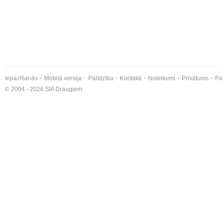
Iepazīšanās
Mobilā versija
Palīdzība
Kontakti
Noteikumi
Privātums
Pa
© 2004 - 2026 SIA Draugiem