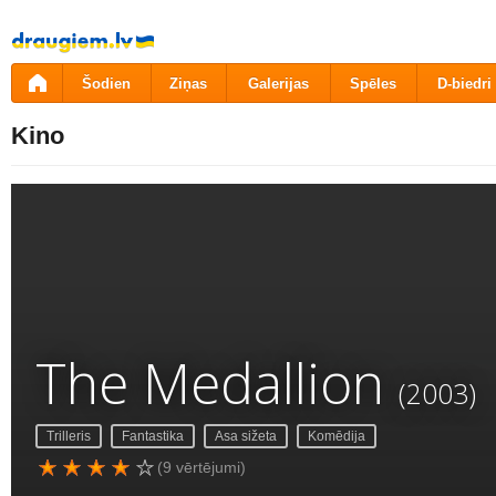
Pāriet
uz
saturu
Šodien
Ziņas
Galerijas
Spēles
D-biedri
Kino
The Medallion
(2003)
Trilleris
Fantastika
Asa sižeta
Komēdija
(9 vērtējumi)