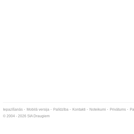
Iepazīšanās
Mobilā versija
Palīdzība
Kontakti
Noteikumi
Privātums
Pa
© 2004 - 2026 SIA Draugiem