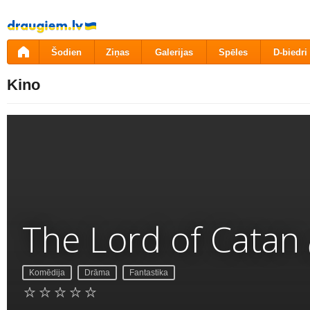
Pāriet
uz
saturu
Šodien
Ziņas
Galerijas
Spēles
D-biedri
Kino
The Lord of Catan
Komēdija
Drāma
Fantastika