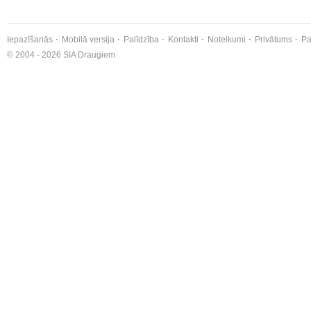
Iepazīšanās
Mobilā versija
Palīdzība
Kontakti
Noteikumi
Privātums
Pa
© 2004 - 2026 SIA Draugiem