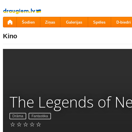
Pāriet
uz
saturu
Šodien
Ziņas
Galerijas
Spēles
D-biedri
Kino
The Legends of Ne
Drāma
Fantastika