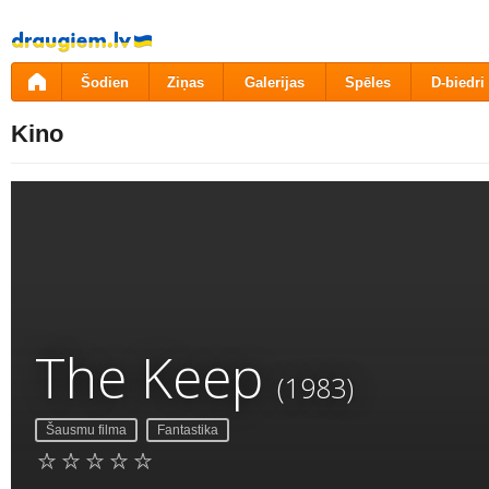
Pāriet
uz
saturu
Šodien
Ziņas
Galerijas
Spēles
D-biedri
Kino
The Keep
(1983)
Šausmu filma
Fantastika