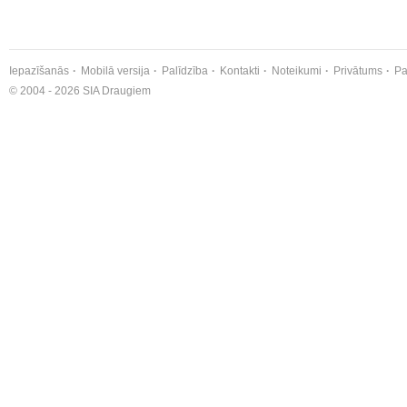
Iepazīšanās
Mobilā versija
Palīdzība
Kontakti
Noteikumi
Privātums
Pa
© 2004 - 2026 SIA Draugiem