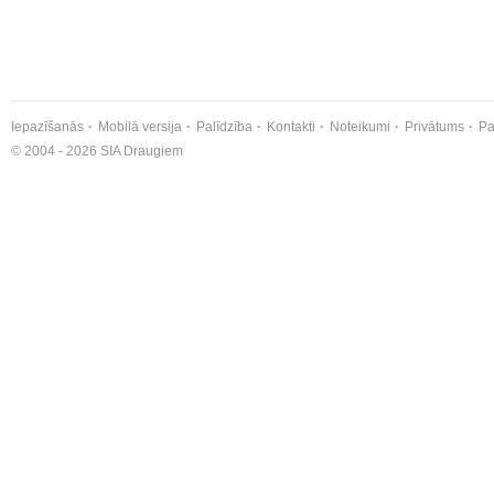
Iepazīšanās
Mobilā versija
Palīdzība
Kontakti
Noteikumi
Privātums
Pa
© 2004 - 2026 SIA Draugiem