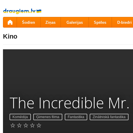
Pāriet
uz
saturu
Šodien
Ziņas
Galerijas
Spēles
D-biedri
Kino
The Incredible Mr.
Komēdija
Ģimenes filma
Fantastika
Zinātniskā fantastika