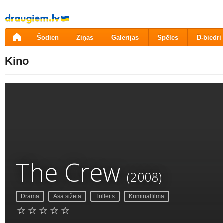
Pāriet
uz
saturu
Šodien
Ziņas
Galerijas
Spēles
D-biedri
Kino
The Crew
(2008)
Drāma
Asa sižeta
Trilleris
Kriminālfilma