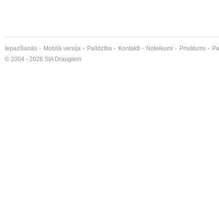
Iepazīšanās
Mobilā versija
Palīdzība
Kontakti
Noteikumi
Privātums
Pa
© 2004 - 2026 SIA Draugiem