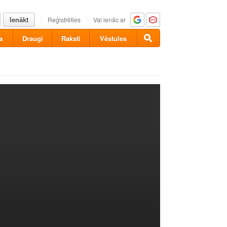
Ienākt
Reģistrēties
Vai ienāc ar
a
Draugi
Raksti
Vēstules