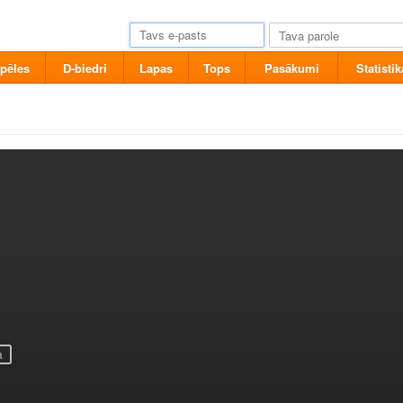
pēles
D-biedri
Lapas
Tops
Pasākumi
Statistik
a