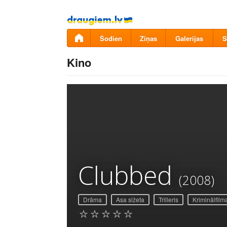
Pāriet
uz
saturu
Šodien
Ziņas
Galerijas
S
Kino
Clubbed
(2008)
Drāma
Asa sižeta
Trilleris
Kriminālfilm