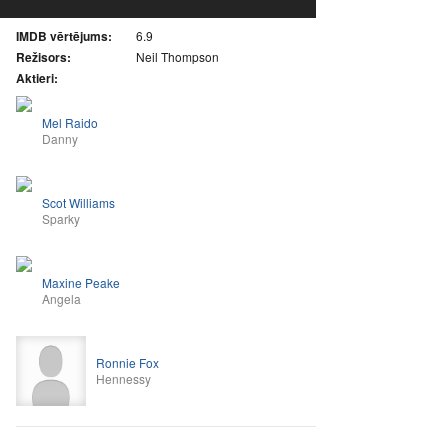
IMDB vērtējums:
6.9
Režisors:
Neil Thompson
Aktieri:
Mel Raido
Danny
Scot Williams
Sparky
Maxine Peake
Angela
Ronnie Fox
Hennessy