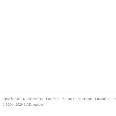
Iepazīšanās
Mobilā versija
Palīdzība
Kontakti
Noteikumi
Privātums
Pa
© 2004 - 2026 SIA Draugiem