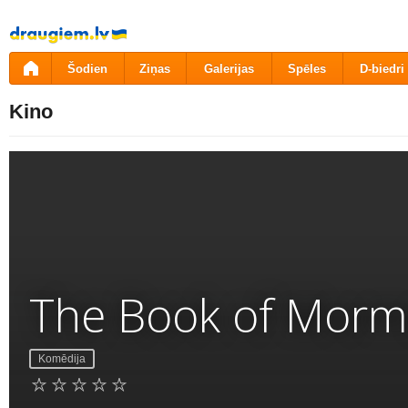
Pāriet
uz
saturu
Šodien
Ziņas
Galerijas
Spēles
D-biedri
Kino
The Book of Mor
Komēdija