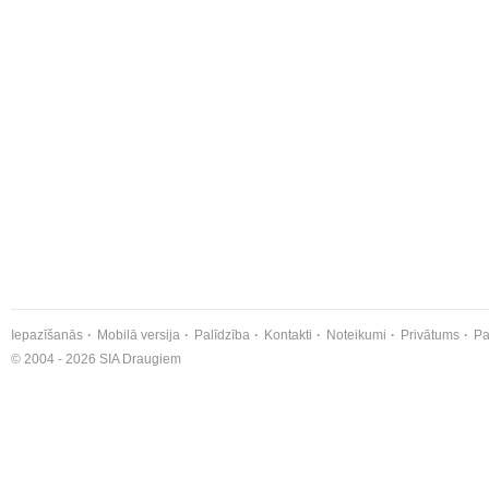
Iepazīšanās
Mobilā versija
Palīdzība
Kontakti
Noteikumi
Privātums
Pa
© 2004 - 2026 SIA Draugiem