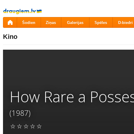
Pāriet
uz
saturu
Šodien
Ziņas
Galerijas
Spēles
D-biedri
Kino
How Rare a Posse
(1987)