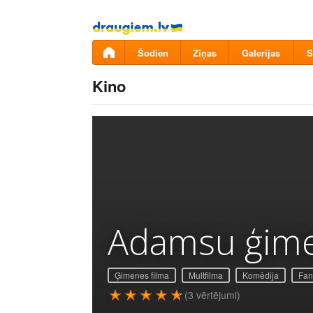
Pāriet
uz
saturu
Šodien
Ziņas
Galerijas
S
Kino
Adamsu ģim
Ģimenes filma
Multfilma
Komēdija
Fan
(3 vērtējumi)