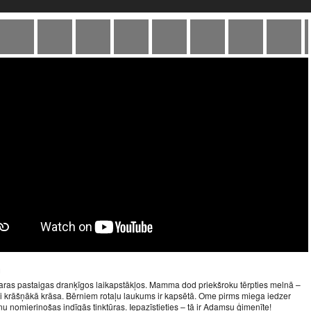
u
garas pastaigas dranķīgos laikapstākļos. Mamma dod priekšroku tērpties melnā –
ti krāšņākā krāsa. Bērniem rotaļu laukums ir kapsētā. Ome pirms miega iedzer
enu nomierinošas indīgās tinktūras. Iepazīstieties – tā ir Adamsu ģimenīte!