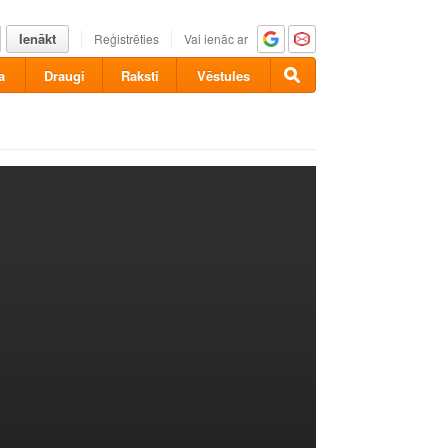
Ienākt
Reģistrēties
Vai ienāc ar
a
Draugi
Raksti
Vēstules