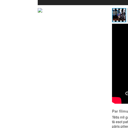
Par film
Tētis mīl 
tā esot pa
pāris pili