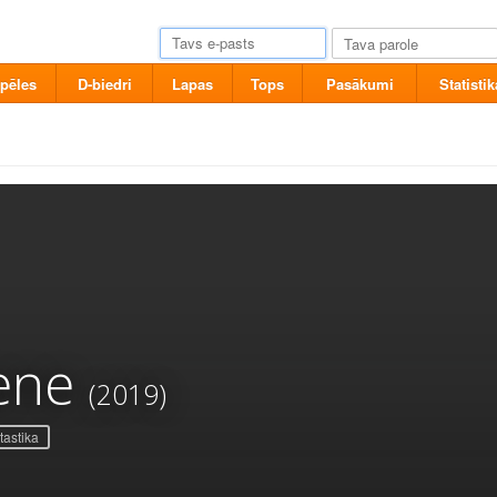
pēles
D-biedri
Lapas
Tops
Pasākumi
Statistik
ene
(2019)
tastika