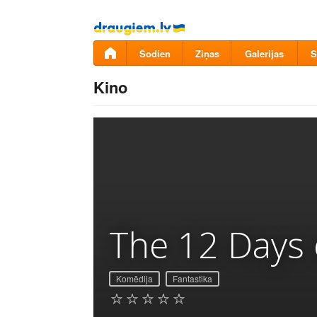
Pāriet
uz
saturu
Šodien
Ziņas
Galerijas
S
Kino
The 12 Days 
Komēdija
Fantastika