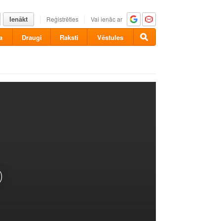
Ienākt
Reģistrēties
Vai ienāc ar
a
Draugi
Raksti
Vēstules
)