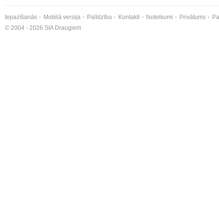
Iepazīšanās
Mobilā versija
Palīdzība
Kontakti
Noteikumi
Privātums
Pa
© 2004 - 2026 SIA Draugiem