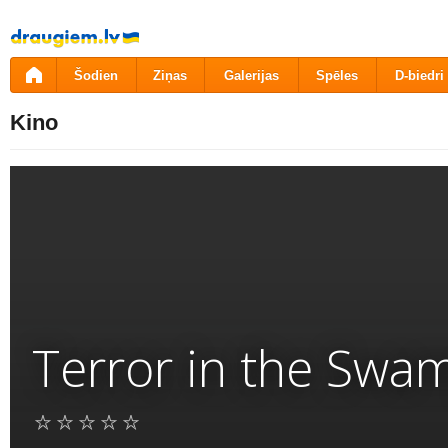
Pāriet
uz
saturu
Šodien
Ziņas
Galerijas
Spēles
D-biedri
Kino
Terror in the Swa