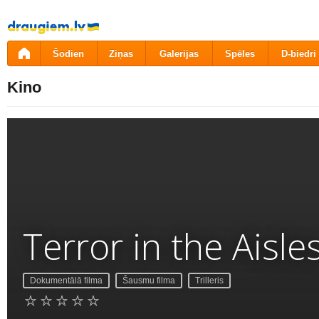
Pāriet
uz
saturu
Šodien
Ziņas
Galerijas
Spēles
D-biedri
Kino
Terror in the Aisle
Dokumentālā filma
Šausmu filma
Trilleris