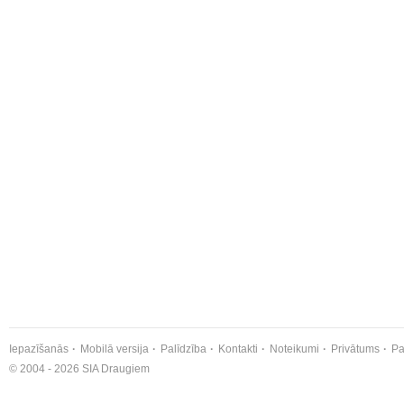
Iepazīšanās
Mobilā versija
Palīdzība
Kontakti
Noteikumi
Privātums
Pa
© 2004 - 2026 SIA Draugiem