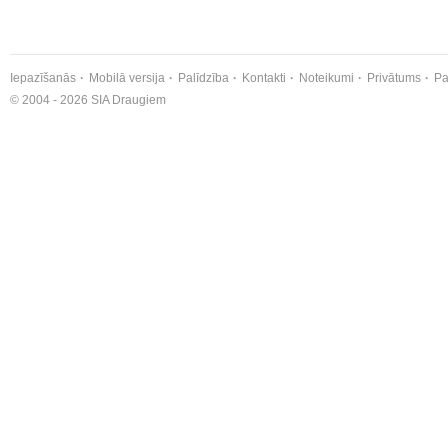
Iepazīšanās
Mobilā versija
Palīdzība
Kontakti
Noteikumi
Privātums
Pa
© 2004 - 2026 SIA Draugiem