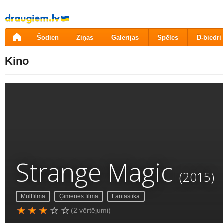
Pāriet
uz
saturu
Šodien
Ziņas
Galerijas
Spēles
D-biedri
Kino
Strange Magic
(2015)
Multfilma
Ģimenes filma
Fantastika
(2 vērtējumi)