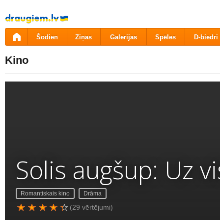
Pāriet
uz
saturu
Šodien
Ziņas
Galerijas
Spēles
D-biedri
Kino
Solis augšup: Uz v
Romantiskais kino
Drāma
(29 vērtējumi)