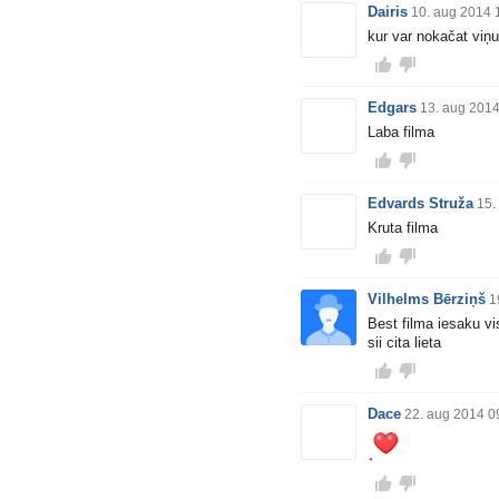
Dairis
10. aug 2014 
kur var nokačat viņ
Edgars
13. aug 2014
Laba filma
Edvards Struža
15.
Kruta filma
Vilhelms Bērziņš
1
Best filma iesaku vi
sii cita lieta
Dace
22. aug 2014 0