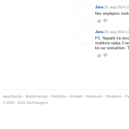
Jana
23. aug 2014 1
Nav iespējams noskat
Jana
23. aug 2014 1
PS. Nepatīk kā neva
multikino radīja 3 n
kā var noskatīties. 
Iepazīšanās
Mobilā versija
Palīdzība
Kontakti
Noteikumi
Privātums
Pa
© 2004 - 2026 SIA Draugiem