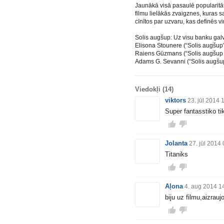
Jaunākā visā pasaulē popularitāt
filmu lielākās zvaigznes, kuras 
cīnītos par uzvaru, kas definēs v
Solis augšup: Uz visu banku gal
Elisona Stounere (“Solis augšup”
Raiens Gūzmans (“Solis augšup 4”
Adams G. Sevanni (“Solis augšup 
Viedokļi
(14)
viktors
23. jūl 2014 
Super fantasstiko ti
Jolanta
27. jūl 2014
Titaniks
Aļona
4. aug 2014 1
biju uz filmu,aizrauj