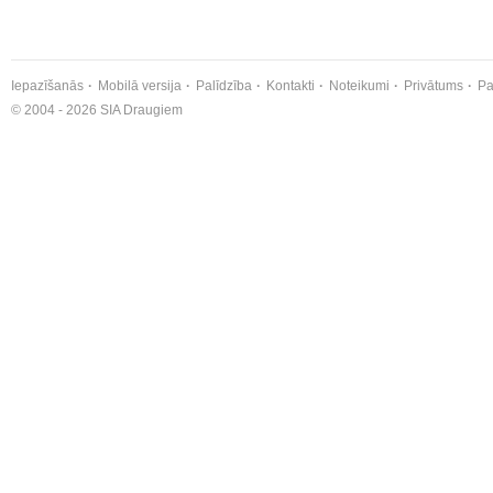
Iepazīšanās
Mobilā versija
Palīdzība
Kontakti
Noteikumi
Privātums
Pa
© 2004 - 2026 SIA Draugiem