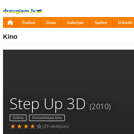
Pāriet
uz
saturu
Šodien
Ziņas
Galerijas
Spēles
D-biedri
Kino
Step Up 3D
(2010)
Drāma
Romantiskais kino
(29 vērtējumi)