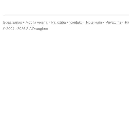
Iepazīšanās
Mobilā versija
Palīdzība
Kontakti
Noteikumi
Privātums
Pa
© 2004 - 2026 SIA Draugiem