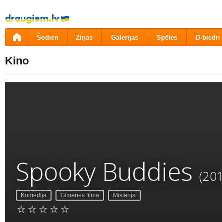
Pāriet
uz
saturu
Šodien
Ziņas
Galerijas
Spēles
D-biedri
Kino
Spooky Buddies
(20
Komēdija
Ģimenes filma
Mistērija