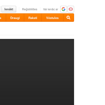
Ienākt
Reģistrēties
Vai ienāc ar
a
Draugi
Raksti
Vēstules