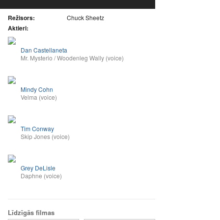
Režisors:
Chuck Sheetz
Aktieri:
Dan Castellaneta
Mr. Mysterio / Woodenleg Wally (voice)
Mindy Cohn
Velma (voice)
Tim Conway
Skip Jones (voice)
Grey DeLisle
Daphne (voice)
Līdzīgās filmas