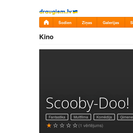
Pāriet
uz
saturu
Šodien
Ziņas
Galerijas
S
Kino
Scooby-Doo! 
Fantastika
Multfilma
Komēdija
Ģimenes
(1 vērtējums)