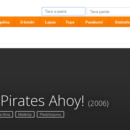
pēles
D-biedri
Lapas
Tops
Pasākumi
Statistik
Pirates Ahoy!
(2006)
 filma
Mistērija
Piedzīvojumu