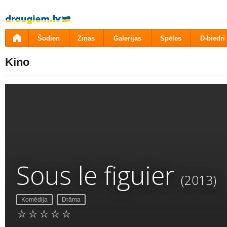
Pāriet
uz
saturu
Šodien
Ziņas
Galerijas
Spēles
D-biedri
Kino
Sous le figuier
(2013)
Komēdija
Drāma