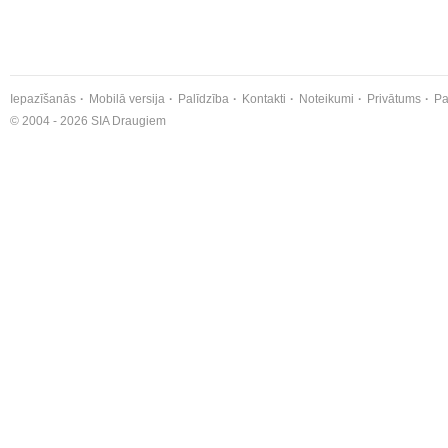
Iepazīšanās
Mobilā versija
Palīdzība
Kontakti
Noteikumi
Privātums
Pa
© 2004 - 2026 SIA Draugiem