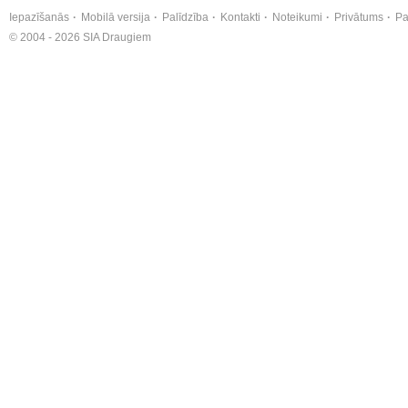
Iepazīšanās
Mobilā versija
Palīdzība
Kontakti
Noteikumi
Privātums
Pa
© 2004 - 2026 SIA Draugiem