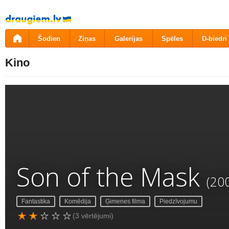
Pāriet
uz
saturu
Šodien
Ziņas
Galerijas
Spēles
D-biedri
Kino
Son of the Mask
(20
Fantastika
Komēdija
Ģimenes filma
Piedzīvojumu
(3 vērtējumi)