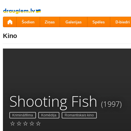
Pāriet
uz
saturu
Šodien
Ziņas
Galerijas
Spēles
D-biedri
Kino
Shooting Fish
(1997)
Kriminālfilma
Komēdija
Romantiskais kino