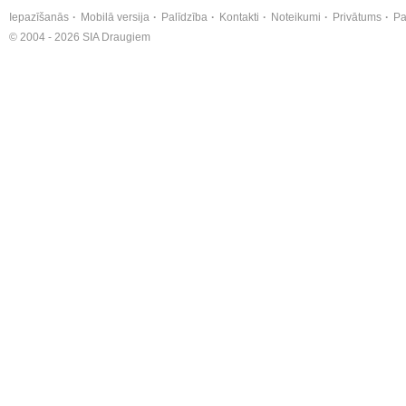
Iepazīšanās
Mobilā versija
Palīdzība
Kontakti
Noteikumi
Privātums
Pa
© 2004 - 2026 SIA Draugiem