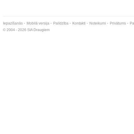
Iepazīšanās
Mobilā versija
Palīdzība
Kontakti
Noteikumi
Privātums
Pa
© 2004 - 2026 SIA Draugiem