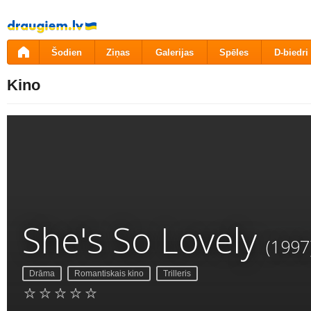
Pāriet
uz
saturu
Šodien
Ziņas
Galerijas
Spēles
D-biedri
Kino
She's So Lovely
(1997
Drāma
Romantiskais kino
Trilleris