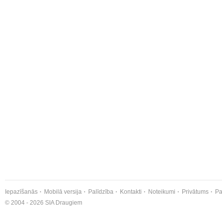
Iepazīšanās
Mobilā versija
Palīdzība
Kontakti
Noteikumi
Privātums
Pa
© 2004 - 2026 SIA Draugiem