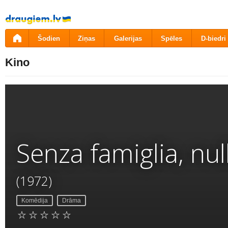
Pāriet
uz
saturu
Šodien
Ziņas
Galerijas
Spēles
D-biedri
Kino
Senza famiglia, nul
(1972)
Komēdija
Drāma