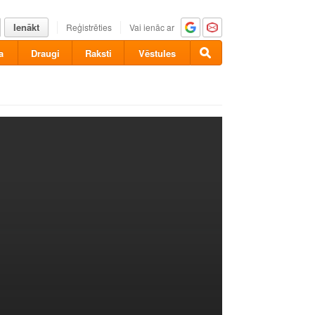
Ienākt
Reģistrēties
Vai ienāc ar
a
Draugi
Raksti
Vēstules