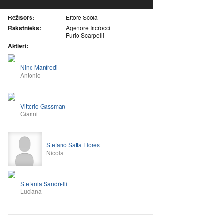
Režisors:
Ettore Scola
Rakstnieks:
Agenore Incrocci
Furio Scarpelli
Aktieri:
Nino Manfredi
Antonio
Vittorio Gassman
Gianni
Stefano Satta Flores
Nicola
Stefania Sandrelli
Luciana