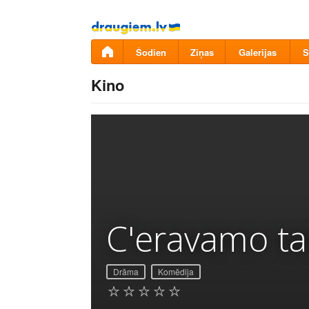
Pāriet
uz
saturu
Šodien
Ziņas
Galerijas
S
Kino
C'eravamo ta
Drāma
Komēdija