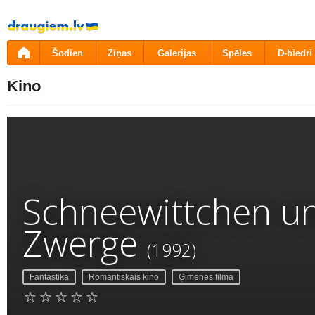
Pāriet
uz
saturu
Šodien
Ziņas
Galerijas
Spēles
D-biedri
Kino
Schneewittchen u
Zwerge
(1992)
Fantastika
Romantiskais kino
Ģimenes filma