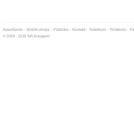
Iepazīšanās
Mobilā versija
Palīdzība
Kontakti
Noteikumi
Privātums
Pa
© 2004 - 2026 SIA Draugiem