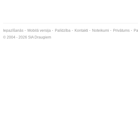
Iepazīšanās
Mobilā versija
Palīdzība
Kontakti
Noteikumi
Privātums
Pa
© 2004 - 2026 SIA Draugiem