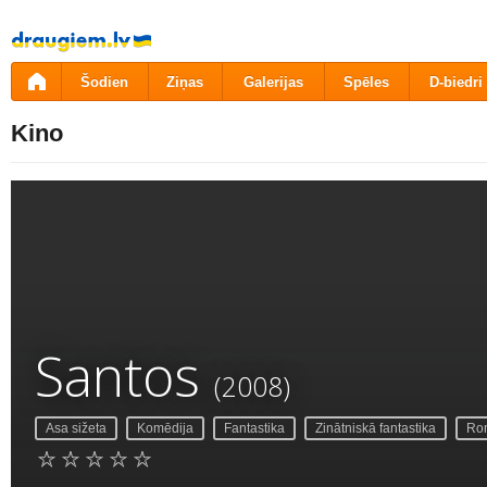
Pāriet
uz
saturu
Šodien
Ziņas
Galerijas
Spēles
D-biedri
Kino
Santos
(2008)
Asa sižeta
Komēdija
Fantastika
Zinātniskā fantastika
Rom