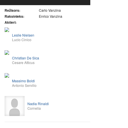
Režisors:
Carlo Vanzina
Rakstnieks:
Enrico Vanzina
Aktieri:
Leslie Nielsen
Lucio Cinico
Christian De Sica
Cesare Atticus
Massimo Boldi
Antonio Servilio
Nadia Rinaldi
Cornelia