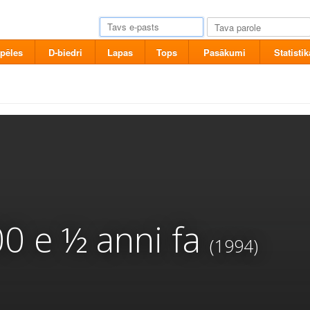
pēles
D-biedri
Lapas
Tops
Pasākumi
Statistik
00 e ½ anni fa
(1994)