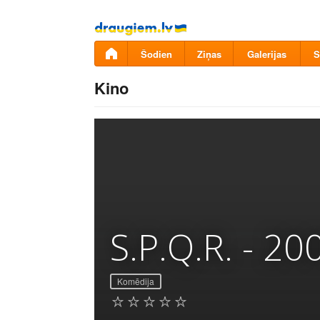
Pāriet
uz
saturu
Šodien
Ziņas
Galerijas
S
Kino
S.P.Q.R. - 20
Komēdija