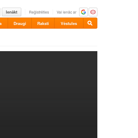
Ienākt
Reģistrēties
Vai ienāc ar
a
Draugi
Raksti
Vēstules