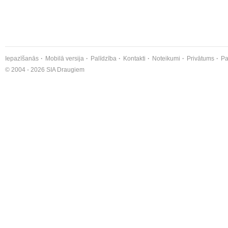
Iepazīšanās
Mobilā versija
Palīdzība
Kontakti
Noteikumi
Privātums
Pa
© 2004 - 2026 SIA Draugiem