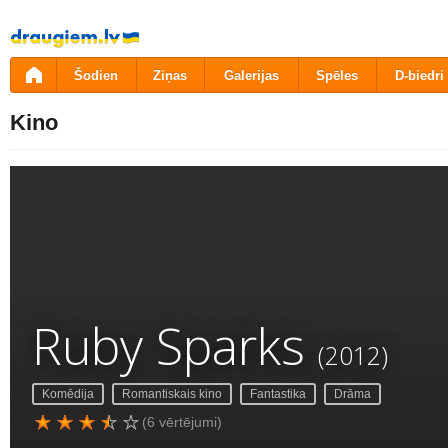
Pāriet
uz
saturu
Šodien
Ziņas
Galerijas
Spēles
D-biedri
Kino
Ruby Sparks
(2012)
Komēdija
Romantiskais kino
Fantastika
Drāma
(6 vērtējumi)