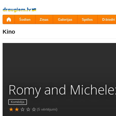
Pāriet
uz
saturu
Šodien
Ziņas
Galerijas
Spēles
D-biedri
Kino
Romy and Michele:
Komēdija
(5 vērtējumi)