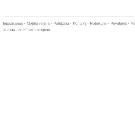
Iepazīšanās
Mobilā versija
Palīdzība
Kontakti
Noteikumi
Privātums
Pa
© 2004 - 2026 SIA Draugiem