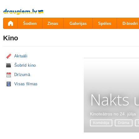
Pāriet
uz
saturu
Šodien
Ziņas
Galerijas
Spēles
D-biedri
Kino
Aktuāli
Šobrīd kino
Drīzumā
Visas filmas
Nakts 
Kinoteātros no 24. jūlija
Komēdija
Drāma