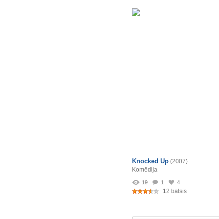
Knocked Up
(2007)
Komēdija
19
1
4
12 balsis