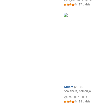
2,195
3
55
17 balsis
Killers
(2010)
Asa sižeta
,
Komēdija
39
0
2
18 balsis